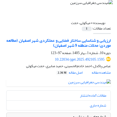
نویسنده =
مهکوئی، حجت
تعداد مقالات:
1
ارزیابی و شناسایی ساختار فضایی و عملکردی شهر اصفهان (مطالعه
موردی: محلات منطقه 9 شهر اصفهان)
دوره 10، شماره 1، بهار 1405، صفحه
97-123
10.22034/jget.2025.492105.1595
عباس پاکدل، احمد خادم الحسینی، حمید صابری، حجت مهکوئی
مشاهده مقاله
اصل مقاله
2.36 M
مقالات آماده انتشار
شماره جاری
شماره‌های پیشین نشریه