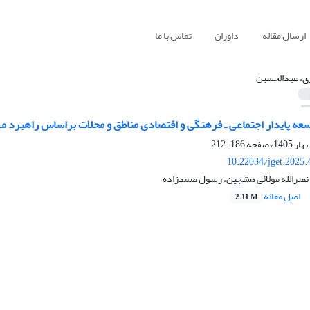
ارسال مقاله
داوران
تماس با ما
ی، عبدالحسین
عه پایدار اجتماعی ـ فرهنگی و اقتصادی مناطق و محلات براساس راهبرد م
186-212
10.22034/jget.2025
نصرالله مولائی هشجین، رسول صمدزاده
اصل مقاله
2.11 M