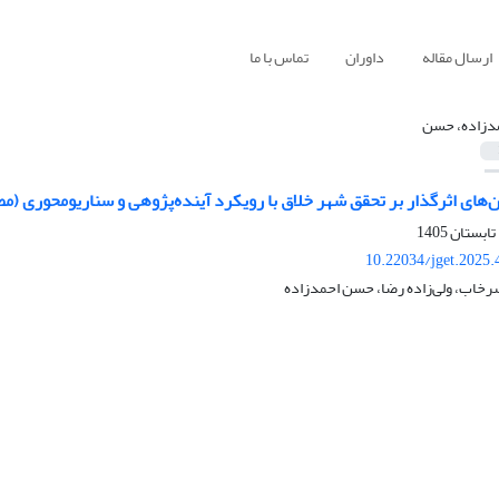
ارسال مقاله
داوران
تماس با ما
دزاده، حسن
های اثرگذار بر تحقق شهر خلاق با رویکرد آینده‌پژوهی و سناریومحوری (مطا
10.22034/jget.2025
سرخاب، ولی‌زاده رضا، حسن احمدزاده