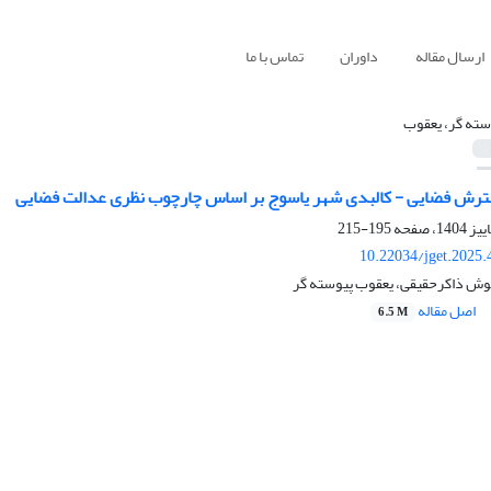
ارسال مقاله
داوران
تماس با ما
سته گر، یعقوب
ترش فضایی - کالبدی شهر یاسوج بر اساس چارچوب نظری عدالت فضایی
195-215
10.22034/jget.2025
نوش ذاکرحقیقی، یعقوب پیوسته گر
اصل مقاله
6.5 M