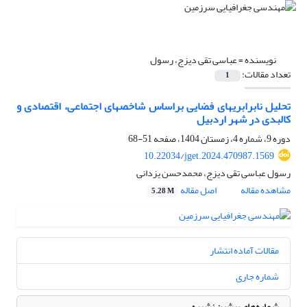
نویسنده =
عباسی تقی دیزج، رسول
تعداد مقالات:
1
تحلیل نابرابری­های فضایی براساس شاخص­های اجتماعی، اقتصادی و
کالبدی در شهر اردبیل
دوره 9، شماره 4، زمستان 1404، صفحه
51-68
10.22034/jget.2024.470987.1569
رسول عباسی تقی دیزج، محمدحسن یزدانی
مشاهده مقاله
اصل مقاله
5.28 M
مقالات آماده انتشار
شماره جاری
شماره‌های پیشین نشریه