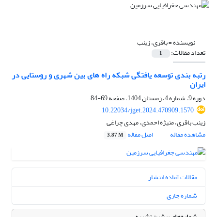
نویسنده =
باقری، زینب
تعداد مقالات:
1
رتبه بندی توسعه یافتگی شبکه راه های بین شهری و روستایی در
ایران
دوره 9، شماره 4، زمستان 1404، صفحه
69-84
10.22034/jget.2024.470909.1570
زینب باقری، منیژه احمدی، مهدی چراغی
مشاهده مقاله
اصل مقاله
3.87 M
مقالات آماده انتشار
شماره جاری
شماره‌های پیشین نشریه