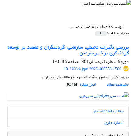
نویسنده =
بخشنده نصرت، عباس
تعداد مقالات:
1
بررسی تأثیرات محیطی، سازمانی، گردشگران و مقصد بر توسعه
گردشگری در شهر سرعین
دوره 9، شماره 4، زمستان 1404، صفحه
169-190
10.22034/jget.2025.466553.1566
بهروز ندائی، عباس بخشنده نصرت، جمال‎الدین دریاباری
مشاهده مقاله
اصل مقاله
6.84 M
مقالات آماده انتشار
شماره جاری
شماره‌های پیشین نشریه