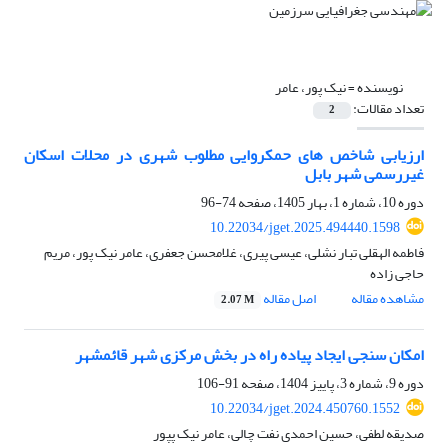
نویسنده =
نیک پور، عامر
تعداد مقالات:
2
ارزیابی شاخص های حمکروایی مطلوب شهری در محلات اسکان
غیررسمی شهر بابل
دوره 10، شماره 1، بهار 1405، صفحه
74-96
10.22034/jget.2025.494440.1598
فاطمه الهقلی تبار نشلی، عیسی پیری، غلامحسن جعفری، عامر نیک پور، مریم
حاجی زاده
مشاهده مقاله
اصل مقاله
2.07 M
امکان سنجی ایجاد پیاده راه در بخش مرکزی شهر قائمشهر
دوره 9، شماره 3، پاییز 1404، صفحه
91-106
10.22034/jget.2024.450760.1552
صدیقه لطفی، حسین احمدی نفت چالی، عامر نیک پپور