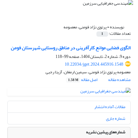
نویسنده =
پرتوی نژاد فومنی، معصومه
تعداد مقالات:
1
الگوی فضایی موانع کارآفرینی در مناطق روستایی شهرستان فومن
دوره 9، شماره 2، تابستان 1404، صفحه
99-118
10.22034/jget.2024.445916.1548
معصومه پرتوی نژاد فومنی، سیمین ارمغان، آزیتا رجبی
مشاهده مقاله
اصل مقاله
1.58 M
مقالات آماده انتشار
شماره جاری
شماره‌های پیشین نشریه