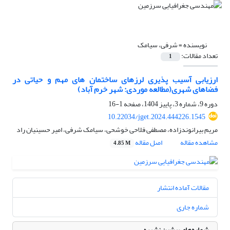
نویسنده =
شرفی، سیامک
تعداد مقالات:
1
ارزیابی آسیب ­پذیری لرزه­ای ساختمان­ های مهم و حیاتی در
فضاهای شهری(مطالعه موردی: شهر خرم­ آباد)
دوره 9، شماره 3، پاییز 1404، صفحه
1-16
10.22034/jget.2024.444226.1545
مریم بیرانوندزاده، مصطفی فلاحی خوشحی، سیامک شرفی، امیر حسینیان راد
مشاهده مقاله
اصل مقاله
4.85 M
مقالات آماده انتشار
شماره جاری
شماره‌های پیشین نشریه