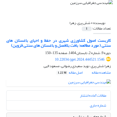
نویسنده =
شش پری، زهرا
تعداد مقالات:
1
کاربست اصول کشاورزی شهری در حفظ و احیای باغستان های
سنتی ( مورد مطالعه: بافت بلافصل و باغستان های سنتی قزوین)
دوره 9، شماره 2، تابستان 1404، صفحه
135-150
10.22034/jget.2024.444521.1546
زهرا شش پری، نوید سعیدی رضوانی، مسعود الهی
مشاهده مقاله
اصل مقاله
1.22 M
مقالات آماده انتشار
شماره جاری
شماره‌های پیشین نشریه