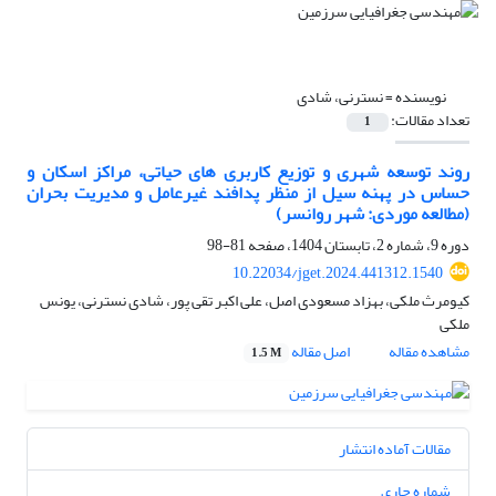
نویسنده =
نسترنی، شادی
تعداد مقالات:
1
روند توسعه شهری و توزیع کاربری های حیاتی، مراکز اسکان و
حساس در پهنه سیل از منظر پدافند غیرعامل و مدیریت بحران
(مطالعه موردی: شهر روانسر)
دوره 9، شماره 2، تابستان 1404، صفحه
81-98
10.22034/jget.2024.441312.1540
کیومرث ملکی، بهزاد مسعودی اصل، علی اکبر تقی پور، شادی نسترنی، یونس
ملکی
مشاهده مقاله
اصل مقاله
1.5 M
مقالات آماده انتشار
شماره جاری