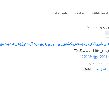
ارسال مقاله
داوران
تماس با ما
ولی خواجه، سیامک
ای تأثیرگذار بر توسعه‌ی کشاورزی شهری با رویکرد آینده‌پژوهی (نمونه مو
53-70
10.22034/jget.2024
جه، احمد اسدی
اصل مقاله
1.34 M