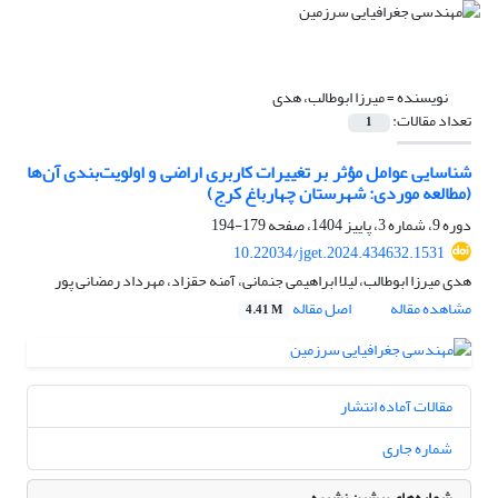
نویسنده =
میرزا ابوطالب، هدی
تعداد مقالات:
1
شناسایی عوامل مؤثر بر تغییرات کاربری اراضی و اولویت‌بندی آن‌ها
(مطالعه موردی:‌ شهرستان چهارباغ کرج)
دوره 9، شماره 3، پاییز 1404، صفحه
179-194
10.22034/jget.2024.434632.1531
هدی میرزا ابوطالب، لیلا ابراهیمی جنمانی، آمنه حقزاد، مهرداد رمضانی پور
مشاهده مقاله
اصل مقاله
4.41 M
مقالات آماده انتشار
شماره جاری
شماره‌های پیشین نشریه