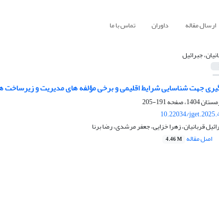
ارسال مقاله
داوران
تماس با ما
انیان، جبرائیل
یری جهت شناسایی شرایط اقلیمی و برخی مؤلفه ­های مدیریت و زیرساخت ­ها
191-205
10.22034/jget.2025
ائیل قربانیان، زهرا خزایی، جعفر مرشدی، رضا برنا
اصل مقاله
4.46 M