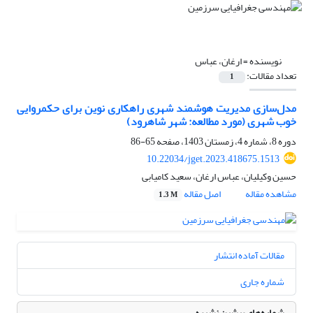
نویسنده =
ارغان، عباس
تعداد مقالات:
1
مدل‌سازی مدیریت هوشمند شهری راهکاری نوین برای حکمروایی
خوب شهری (مورد مطالعه: شهر شاهرود)
دوره 8، شماره 4، زمستان 1403، صفحه
65-86
10.22034/jget.2023.418675.1513
حسین وکیلیان، عباس ارغان، سعید کامیابی
مشاهده مقاله
اصل مقاله
1.3 M
مقالات آماده انتشار
شماره جاری
شماره‌های پیشین نشریه