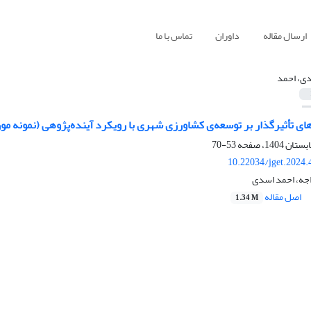
ارسال مقاله
داوران
تماس با ما
ی، احمد
ای تأثیرگذار بر توسعه‌ی کشاورزی شهری با رویکرد آینده‌پژوهی (نمونه مو
53-70
10.22034/jget.2024
جه، احمد اسدی
اصل مقاله
1.34 M