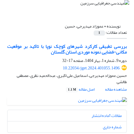
نویسنده =
عموزاد مهدیرجی، حسین
تعداد مقالات:
1
بررسی تطبیقی کارکرد شهرهای کوچک نوپا با تاکید بر موقعیت
مکانی-فضایی نمونه موردی استان گلستان
دوره 9، شماره 1، بهار 1404، صفحه
17-32
10.22034/jget.2024.401055.1496
حسین عموزاد مهدیرجی، اسماعیل علی اکبری، عبدالحمید نظری، مصطفی
طالشی
مشاهده مقاله
اصل مقاله
1.1 M
مقالات آماده انتشار
شماره جاری