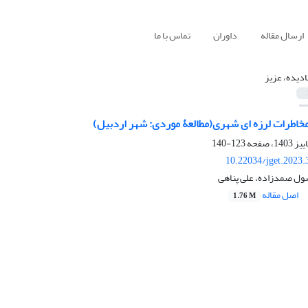
ارسال مقاله
داوران
تماس با ما
ادیده، عزیز
خاطرات لرزه ای شهری(مطالعۀ موردی: شهر اردبیل)
123-140
10.22034/jget.2023
سول صمدزاده، علی پناهی
اصل مقاله
1.76 M