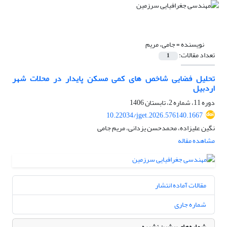
نویسنده =
جامی، مریم
تعداد مقالات:
1
تحلیل فضایی شاخص های کمی مسکن پایدار در محلات شهر
اردبیل
دوره 11، شماره 2، تابستان 1406
10.22034/jget.2026.576140.1667
نگین علیزاده، محمدحسن یزدانی، مریم جامی
مشاهده مقاله
مقالات آماده انتشار
شماره جاری
شماره‌های پیشین نشریه