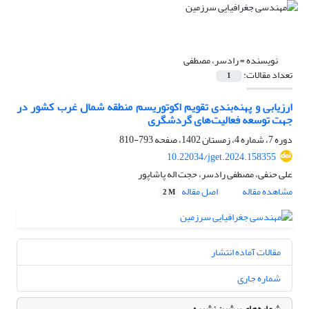
نویسنده =
رادسر، مصطفی
تعداد مقالات:
1
ارزیابی و پهنه‌بندی تقویم اکوتوریسم منطقه شمال غرب کشور در
جهت توسعه فعالیت‌های گردشگری
دوره 7، شماره 4، زمستان 1402، صفحه
793-810
10.22034/jget.2024.158355
علی حنفی، مصطفی رادسر، حجت اله پاشاپور
مشاهده مقاله
اصل مقاله
2 M
مقالات آماده انتشار
شماره جاری
شماره‌های پیشین نشریه