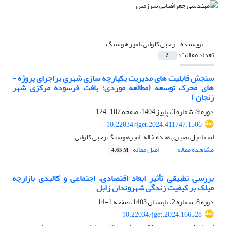
نویسنده =
رجبی کلوانی، امیر هوشنگ
تعداد مقالات:
2
سنجش قابلیت­ های مدیریت یکپارچه ­سازی شهری براجرای پروژه ­
های محرک توسعه (مطالعه موردی: بافت فرسوده مرکزی شهر
زنجان )
دوره 9، شماره 3، پاییز 1404، صفحه
107-124
10.22034/jget.2024.411747.1506
اسماعیل نصیری هنده خاله، امیرهوشنگ رجبی کلوانی
مشاهده مقاله
اصل مقاله
4.65 M
بررسی تطبیقی تأثیر ابعاد اقتصادی، اجتماعی و کالبدی بازارچه
میلک بر کیفیت زندگی شهروندان زابل
دوره 8، شماره 2، تابستان 1403، صفحه
1-14
10.22034/jget.2024.166528