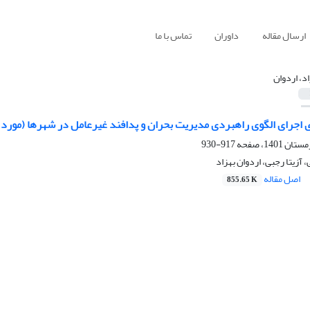
ارسال مقاله
داوران
تماس با ما
اد، اردوان
 اجرای الگوی راهبردی مدیریت بحران و پدافند غیرعامل در شهرها (مورد م
917-930
آزیتا رجبی، اردوان بهزاد
اصل مقاله
855.65 K