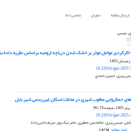
ارسال مقاله
داوران
تماس با ما
ی، عیسی
کارکردی عوامل موثر بر خشک شدن دریاچه ارومیه براساس نظریه داده بن
10.22034/jget.2025
عیسی پیری، حسین حمدی
ای حمکروایی مطلوب شهری در محلات اسکان غیررسمی شهر بابل
74-96
10.22034/jget.2025
 نشلی، عیسی پیری، غلامحسن جعفری، عامر نیک پور، مریم حاجی زاده
اصل مقاله
2.07 M