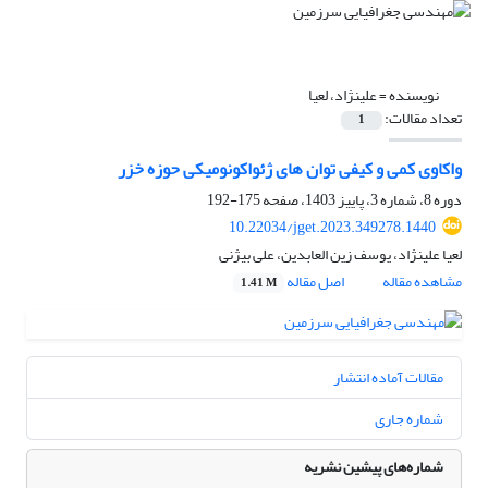
نویسنده =
علینژاد، لعیا
تعداد مقالات:
1
واکاوی کمی و کیفی توان های ژئواکونومیکی حوزه خزر
دوره 8، شماره 3، پاییز 1403، صفحه
175-192
10.22034/jget.2023.349278.1440
لعیا علینژاد، یوسف زین العابدین، علی بیژنی
مشاهده مقاله
اصل مقاله
1.41 M
مقالات آماده انتشار
شماره جاری
شماره‌های پیشین نشریه