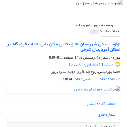
نویسنده =
پورعباس، حامد
تعداد مقالات:
1
اولویت بندی شهرستان ها و تحلیل مکان یابی احداث فرودگاه در
استان آذربایجان شرقی
دوره 7، شماره 4، زمستان 1402، صفحه
811-830
10.22034/jget.2024.158357
حامد پورعباس، روح اله باقری، مجید سبزه پرور
مشاهده مقاله
اصل مقاله
2.01 M
مقالات آماده انتشار
شماره جاری
شماره‌های پیشین نشریه