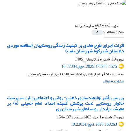
نویسنده =
فلاح تبار، نصرالله
تعداد مقالات:
2
اثرات اجرای طرح هادی بر کیفیت زندگی روستاییان (مطالعه موردی
دهستان شیرکوه شهرستان تفت)
دوره 10، شماره 2، تابستان 1405
10.22034/jget.2025.475973.1575
محمد سجاد قربانیان اناری زاده، نصرالله فلاح تبار، حسین رضایی
مشاهده مقاله
بررسی تأثیر توانمندسازی ذهنی- روانی و اجتماعی زنان سرپرست
خانوار روستایی تحت پوشش کمیته امداد امام خمینی (ه) بر
معیشت پایدار روستاهای شهرستان ری
دوره 7، شماره 1، بهار 1402، صفحه
137-154
10.22034/jget.2023.160263