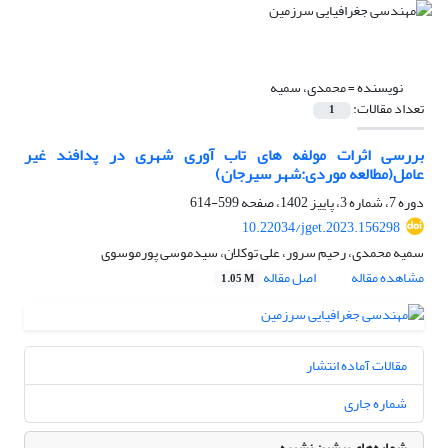
نویسنده =
محمدی، سمیه
تعداد مقالات:
1
بررسی اثرات مولفه های تاب آوری شهری در پدافند غیر
عامل(مطالعه موردی:شهر سیرجان)
دوره 7، شماره 3، پاییز 1402، صفحه
599-614
10.22034/jget.2023.156298
سمیه محمدی، رحیم سرور، علی توکلان، سیدموسی پورموسوی
مشاهده مقاله
اصل مقاله
1.05 M
مقالات آماده انتشار
شماره جاری
شماره‌های پیشین نشریه