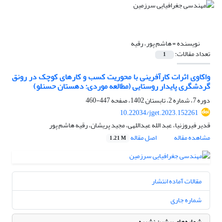
نویسنده =
هاشم پور، رقیه
تعداد مقالات:
1
واکاوی اثرات کارآفرینی با محوریت کسب و کارهای کوچک در رونق
گردشگری پایدار روستایی (مطالعه موردی: دهستان حسنلو)
دوره 7، شماره 2، تابستان 1402، صفحه
447-460
10.22034/jget.2023.152261
قدیر فیروزنیا، عبد الله عبداللهی، مجید پریشان، رقیه هاشم پور
مشاهده مقاله
اصل مقاله
1.21 M
مقالات آماده انتشار
شماره جاری
شماره‌های پیشین نشریه