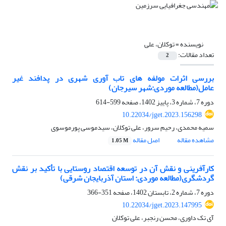
نویسنده =
توکلان، علی
تعداد مقالات:
2
بررسی اثرات مولفه های تاب آوری شهری در پدافند غیر
عامل(مطالعه موردی:شهر سیرجان)
دوره 7، شماره 3، پاییز 1402، صفحه
599-614
10.22034/jget.2023.156298
سمیه محمدی، رحیم سرور، علی توکلان، سیدموسی پورموسوی
مشاهده مقاله
اصل مقاله
1.05 M
کارآفرینی و نقش آن در توسعه اقتصاد روستایی با تأکید بر نقش
گردشگری(مطالعه موردی: استان آذربایجان شرقی)
دوره 7، شماره 2، تابستان 1402، صفحه
351-366
10.22034/jget.2023.147995
آی تک داوری، محسن رنجبر، علی توکلان