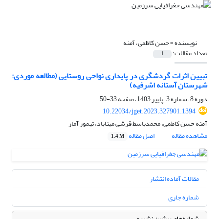
نویسنده =
حسن کاظمی، آمنه
تعداد مقالات:
1
تبیین اثرات گردشگری در پایداری نواحی روستایی (مطالعه موردی:
شهرستان آستانه اشرفیه)
دوره 8، شماره 3، پاییز 1403، صفحه
33-50
10.22034/jget.2023.327901.1394
آمنه حسن کاظمی، محمدباسط قرشی میناباد، تیمور آمار
مشاهده مقاله
اصل مقاله
1.4 M
مقالات آماده انتشار
شماره جاری
شماره‌های پیشین نشریه