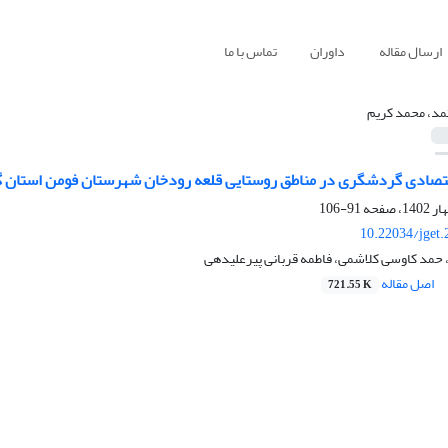
ارسال مقاله
داوران
تماس با ما
مد، محمد کریم
تصادی گردشگری در مناطق روستایی قلعه رودخان شهرستان فومن استان گ
91-106
10.22034/jget
 حمد کاوسی کلاشمی، فاطمه قربانی پیرعلیدهی
اصل مقاله
721.55 K