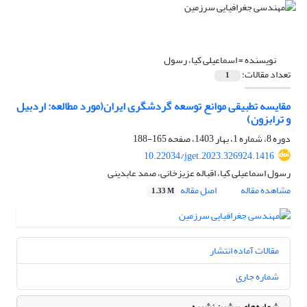
نویسنده =
اسماعیلی کیا، رسول
تعداد مقالات:
1
مقایسه تطبیقی موانع توسعه گردشگری ایران(مورد مطالعه: اردبیل
و ترابزون)
دوره 8، شماره 1، بهار 1403، صفحه
165-188
10.22034/jget.2023.326924.1416
رسول اسماعیلی کیا، اقباله عزیزخانی، صمد عابدینی
مشاهده مقاله
اصل مقاله
1.33 M
مقالات آماده انتشار
شماره جاری
شماره‌های پیشین نشریه